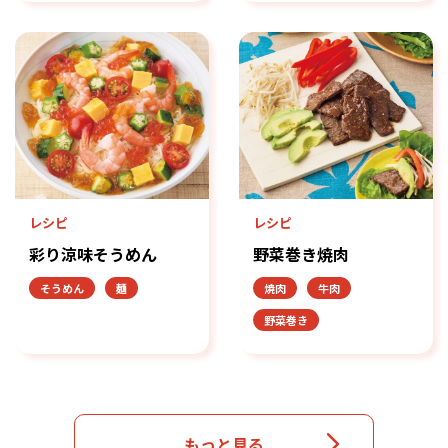
レシピ
レシピ
彩り涼味そうめん
野菜巻き焼肉
そうめん
麺
焼肉
牛肉
野菜巻き
もっと見る