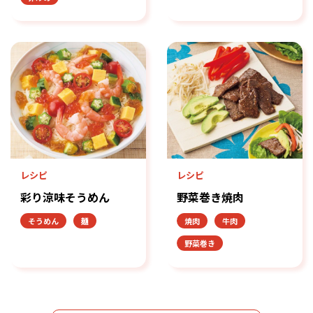
レシピ
レシピ
彩り涼味そうめん
野菜巻き焼肉
そうめん
麺
焼肉
牛肉
野菜巻き