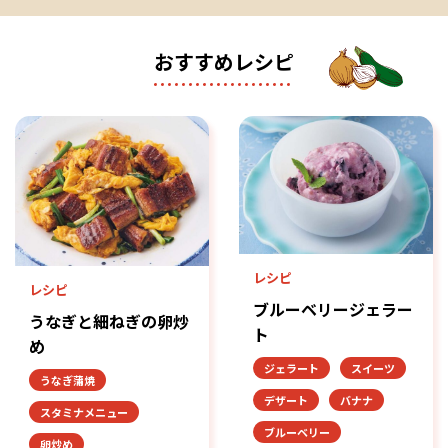
おすすめレシピ
レシピ
レシピ
ブルーベリージェラー
うなぎと細ねぎの卵炒
ト
め
ジェラート
スイーツ
うなぎ蒲焼
デザート
バナナ
スタミナメニュー
ブルーベリー
卵炒め