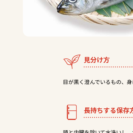
見分け方
目が黒く澄んでいるもの、身
長持ちする保存
頭と内臓を除いて水洗いし、