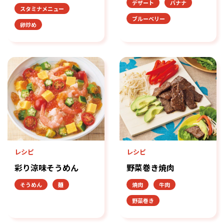
デザート
バナナ
スタミナメニュー
ブルーベリー
卵炒め
レシピ
レシピ
彩り涼味そうめん
野菜巻き焼肉
そうめん
麺
焼肉
牛肉
野菜巻き