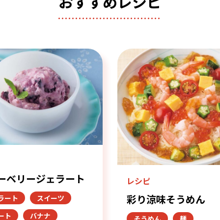
おすすめレシピ
ピ
ーベリージェラート
レシピ
彩り涼味そうめん
ラート
スイーツ
ート
バナナ
そうめん
麺