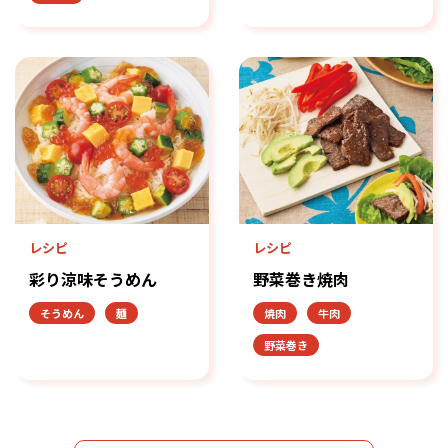
レシピ
レシピ
彩り涼味そうめん
野菜巻き焼肉
そうめん
麺
焼肉
牛肉
野菜巻き