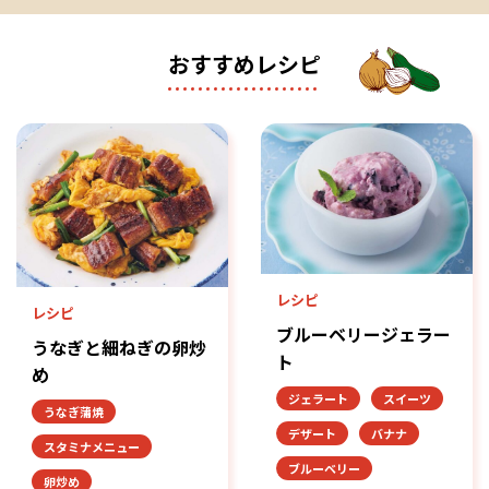
おすすめレシピ
レシピ
レシピ
ブルーベリージェラー
うなぎと細ねぎの卵炒
ト
め
ジェラート
スイーツ
うなぎ蒲焼
デザート
バナナ
スタミナメニュー
ブルーベリー
卵炒め