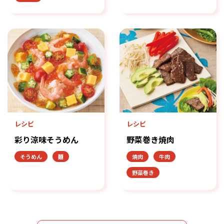
レシピ
レシピ
彩り涼味そうめん
野菜巻き焼肉
そうめん
麺
焼肉
牛肉
野菜巻き