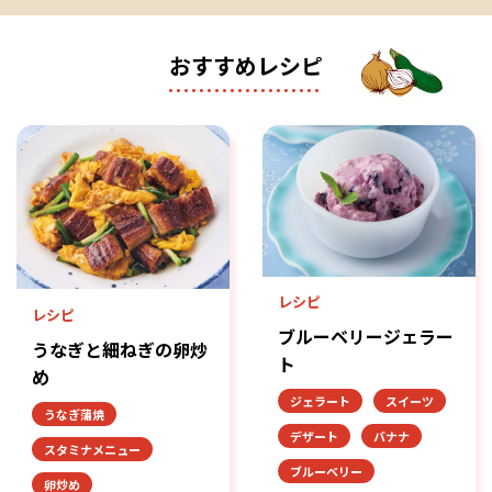
おすすめレシピ
レシピ
レシピ
ブルーベリージェラー
うなぎと細ねぎの卵炒
ト
め
ジェラート
スイーツ
うなぎ蒲焼
デザート
バナナ
スタミナメニュー
ブルーベリー
卵炒め