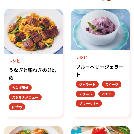
レシピ
レシピ
ブルーベリージェラー
うなぎと細ねぎの卵炒
ト
め
ジェラート
スイーツ
うなぎ蒲焼
デザート
バナナ
スタミナメニュー
ブルーベリー
卵炒め