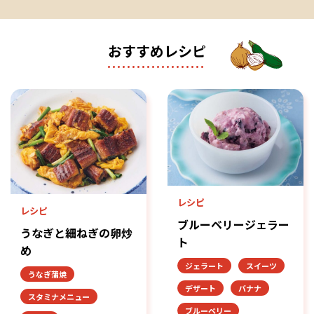
おすすめレシピ
レシピ
レシピ
ブルーベリージェラー
うなぎと細ねぎの卵炒
ト
め
ジェラート
スイーツ
うなぎ蒲焼
デザート
バナナ
スタミナメニュー
ブルーベリー