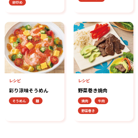
卵炒め
レシピ
レシピ
彩り涼味そうめん
野菜巻き焼肉
そうめん
麺
焼肉
牛肉
野菜巻き