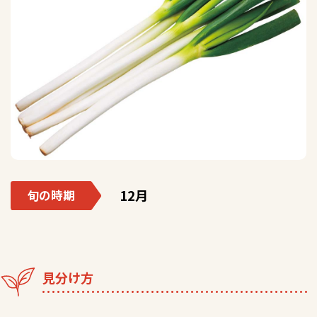
12月
旬の時期
見分け方