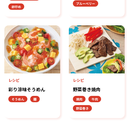
ブルーベリー
卵炒め
レシピ
レシピ
彩り涼味そうめん
野菜巻き焼肉
そうめん
麺
焼肉
牛肉
野菜巻き