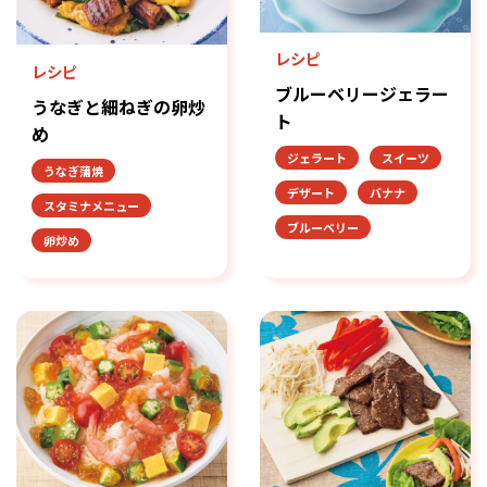
レシピ
レシピ
ブルーベリージェラー
うなぎと細ねぎの卵炒
ト
め
ジェラート
スイーツ
うなぎ蒲焼
デザート
バナナ
スタミナメニュー
ブルーベリー
卵炒め