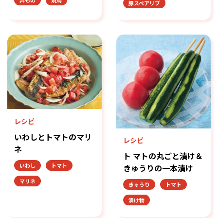
丼もの
焼鳥
豚スペアリブ
レシピ
いわしとトマトのマリ
レシピ
ネ
ト マトの丸ごと漬け＆
いわし
トマト
きゅうりの一本漬け
マリネ
きゅうり
トマト
漬け物