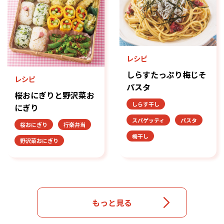
レシピ
しらすたっぷり梅じそ
レシピ
パスタ
桜おにぎりと野沢菜お
しらす干し
にぎり
スパゲッティ
パスタ
桜おにぎり
行楽弁当
梅干し
野沢菜おにぎり
もっと見る