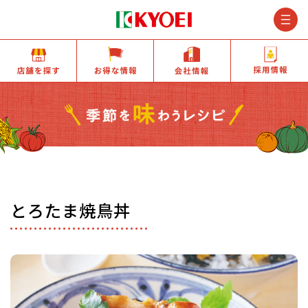
M
店舗を探す
お得な情報
会社情報
とろたま焼鳥丼