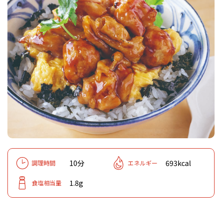
10分
693kcal
調理時間
エネルギー
1.8g
食塩相当量