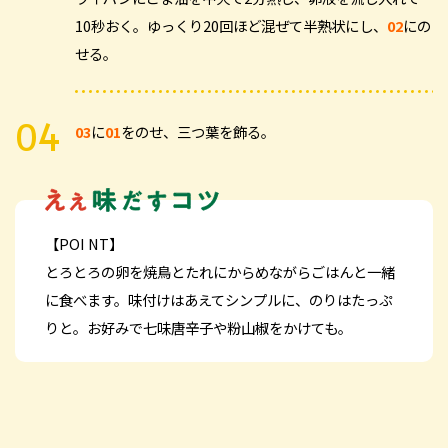
10秒おく。ゆっくり20回ほど混ぜて半熟状にし、
02
にの
せる。
03
に
01
をのせ、三つ葉を飾る。
【POI NT】
とろとろの卵を焼鳥とたれにからめながらごはんと一緒
に食べます。味付けはあえてシンプルに、のりはたっぷ
りと。お好みで七味唐辛子や粉山椒をかけても。