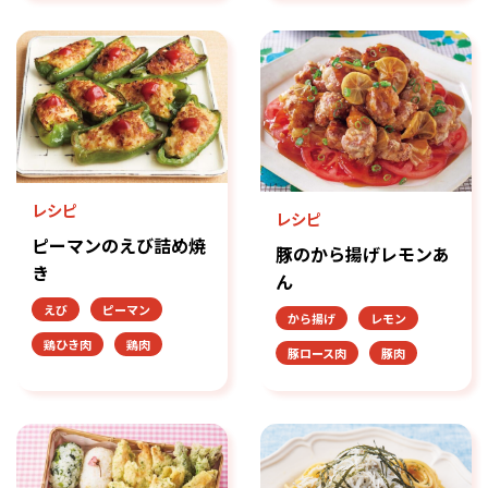
レシピ
レシピ
ピーマンのえび詰め焼
豚のから揚げレモンあ
き
ん
えび
ピーマン
から揚げ
レモン
鶏ひき肉
鶏肉
豚ロース肉
豚肉