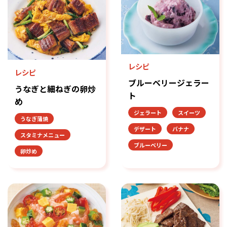
レシピ
レシピ
ブルーベリージェラー
うなぎと細ねぎの卵炒
ト
め
ジェラート
スイーツ
うなぎ蒲焼
デザート
バナナ
スタミナメニュー
ブルーベリー
卵炒め