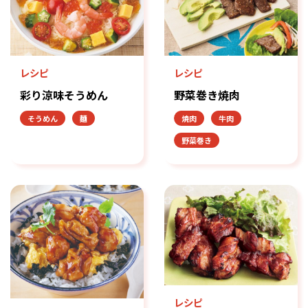
レシピ
レシピ
彩り涼味そうめん
野菜巻き焼肉
そうめん
麺
焼肉
牛肉
野菜巻き
レシピ