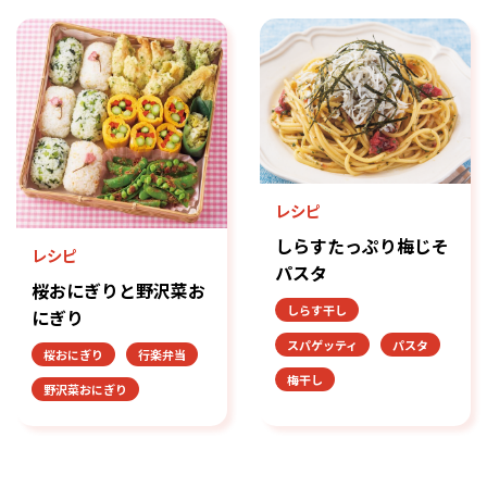
レシピ
しらすたっぷり梅じそ
レシピ
パスタ
桜おにぎりと野沢菜お
しらす干し
にぎり
スパゲッティ
パスタ
桜おにぎり
行楽弁当
梅干し
野沢菜おにぎり