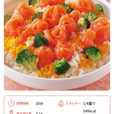
20分
1/4量で
調理時間
エネルギー
549kcal
3.1g
食塩相当量