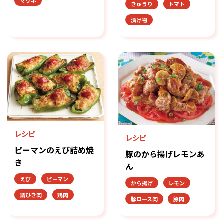
マリネ
きゅうり
トマト
漬け物
レシピ
レシピ
ピーマンのえび詰め焼
豚のから揚げレモンあ
き
ん
えび
ピーマン
から揚げ
レモン
鶏ひき肉
鶏肉
豚ロース肉
豚肉