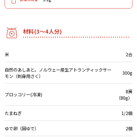
材料(3～4人分)
米
2合
自然のあしあと。ノルウェー産生アトランティックサー
300g
モン（刺身用さく）
8房
ブロッコリー(冷凍)
（80g）
たまねぎ
1/2個
ゆで卵（固ゆで）
2個