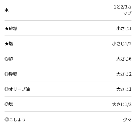
1と2/3カ
水
ップ
★砂糖
小さじ1
★塩
小さじ1/2
◎酢
大さじ6
◎砂糖
大さじ2
◎オリーブ油
大さじ1
◎塩
大さじ1/2
◎こしょう
少々