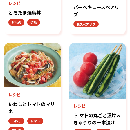
レシピ
バーベキュースペアリ
とろたま焼鳥丼
ブ
丼もの
焼鳥
豚スペアリブ
レシピ
いわしとトマトのマリ
レシピ
ネ
ト マトの丸ごと漬け＆
いわし
トマト
きゅうりの一本漬け