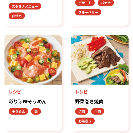
デザート
バナナ
スタミナメニュー
ブルーベリー
卵炒め
レシピ
レシピ
彩り涼味そうめん
野菜巻き焼肉
そうめん
麺
焼肉
牛肉
野菜巻き