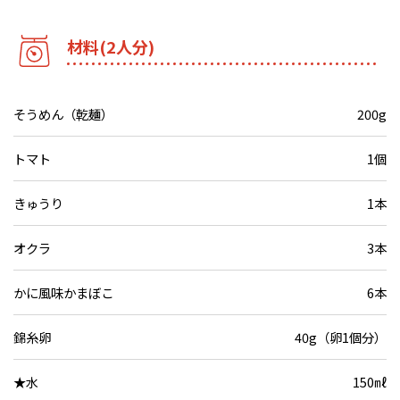
材料(2人分)
そうめん（乾麺）
200g
トマト
1個
きゅうり
1本
オクラ
3本
かに風味かまぼこ
6本
錦糸卵
40g（卵1個分）
★水
150㎖