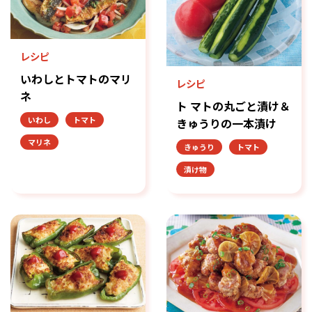
レシピ
いわしとトマトのマリ
レシピ
ネ
ト マトの丸ごと漬け＆
いわし
トマト
きゅうりの一本漬け
マリネ
きゅうり
トマト
漬け物