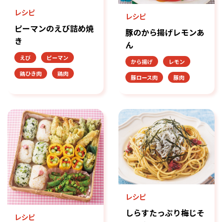
レシピ
レシピ
ピーマンのえび詰め焼
豚のから揚げレモンあ
き
ん
えび
ピーマン
から揚げ
レモン
鶏ひき肉
鶏肉
豚ロース肉
豚肉
レシピ
しらすたっぷり梅じそ
レシピ