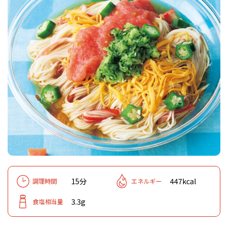
15分
447kcal
調理時間
エネルギー
3.3g
食塩相当量