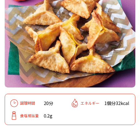
20分
1個分32kcal
調理時間
エネルギー
0.2g
食塩相当量