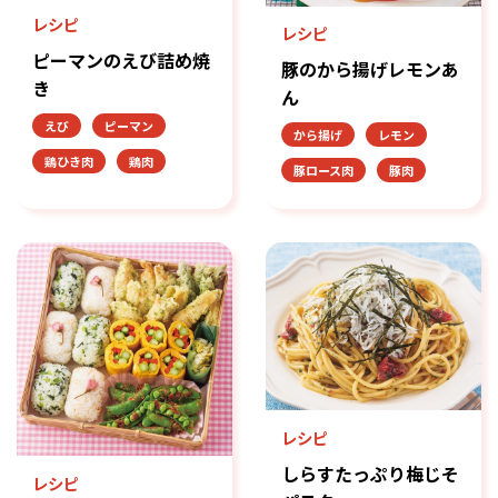
レシピ
レシピ
ピーマンのえび詰め焼
豚のから揚げレモンあ
き
ん
えび
ピーマン
から揚げ
レモン
鶏ひき肉
鶏肉
豚ロース肉
豚肉
レシピ
しらすたっぷり梅じそ
レシピ