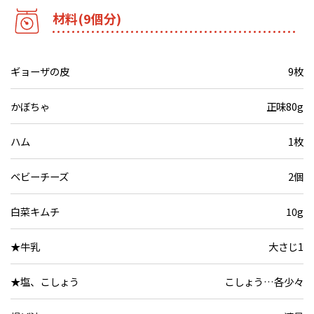
材料(9個分)
ギョーザの皮
9枚
かぼちゃ
正味80g
ハム
1枚
ベビーチーズ
2個
白菜キムチ
10g
★牛乳
大さじ1
★塩、こしょう
こしょう…各少々