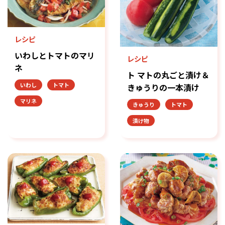
レシピ
いわしとトマトのマリ
レシピ
ネ
ト マトの丸ごと漬け＆
いわし
トマト
きゅうりの一本漬け
マリネ
きゅうり
トマト
漬け物