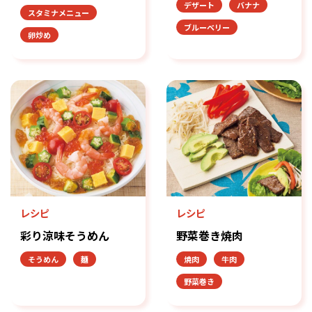
デザート
バナナ
スタミナメニュー
ブルーベリー
卵炒め
レシピ
レシピ
彩り涼味そうめん
野菜巻き焼肉
そうめん
麺
焼肉
牛肉
野菜巻き