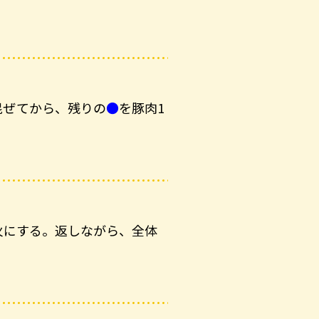
混ぜてから、残りの
●
を豚肉1
火にする。返しながら、全体