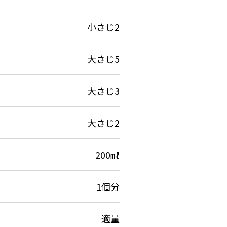
小さじ2
大さじ5
大さじ3
大さじ2
200㎖
1個分
適量