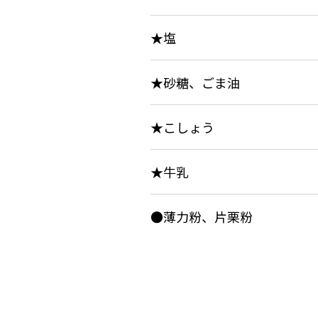
★塩
★砂糖、ごま油
★こしょう
★牛乳
●薄力粉、片栗粉