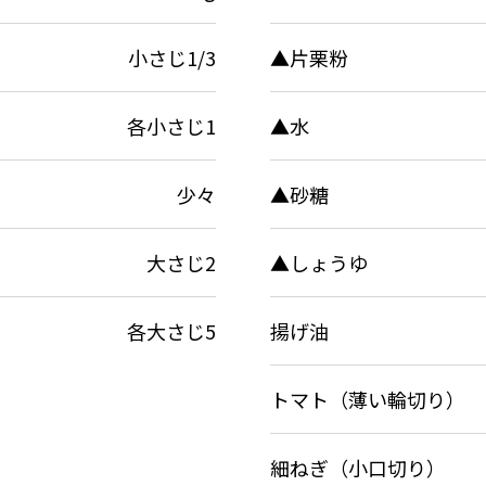
小さじ1/3
▲片栗粉
各小さじ1
▲水
少々
▲砂糖
大さじ2
▲しょうゆ
各大さじ5
揚げ油
トマト（薄い輪切り）
細ねぎ（小口切り）