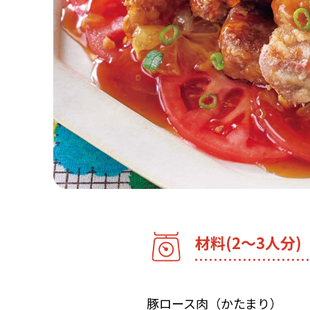
材料(2～3人分)
豚ロース肉（かたまり）