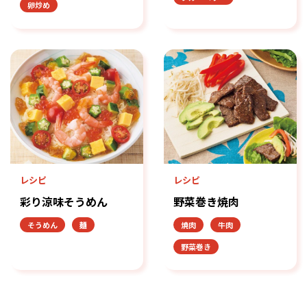
卵炒め
レシピ
レシピ
彩り涼味そうめん
野菜巻き焼肉
そうめん
麺
焼肉
牛肉
野菜巻き