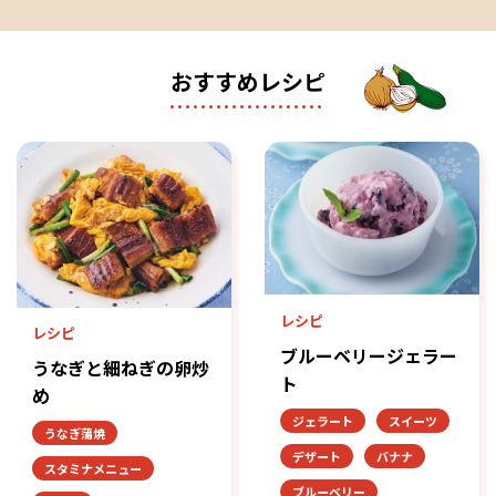
おすすめレシピ
レシピ
レシピ
ブルーベリージェラー
うなぎと細ねぎの卵炒
ト
め
ジェラート
スイーツ
うなぎ蒲焼
デザート
バナナ
スタミナメニュー
ブルーベリー