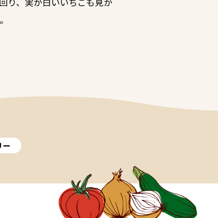
回り、実が白いいちごも見か
。
リー