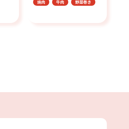
焼肉
牛肉
野菜巻き