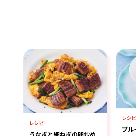
レシ
レシピ
ブル
うなぎと細ねぎの卵炒め