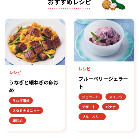
おすすめレシピ
レシピ
レシピ
ブルーベリージェラー
うなぎと細ねぎの卵炒
ト
め
ジェラート
スイーツ
うなぎ蒲焼
デザート
バナナ
スタミナメニュー
ブルーベリー
卵炒め