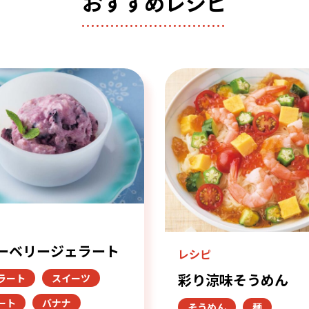
おすすめレシピ
ピ
ーベリージェラート
レシピ
彩り涼味そうめん
ラート
スイーツ
ート
バナナ
そうめん
麺