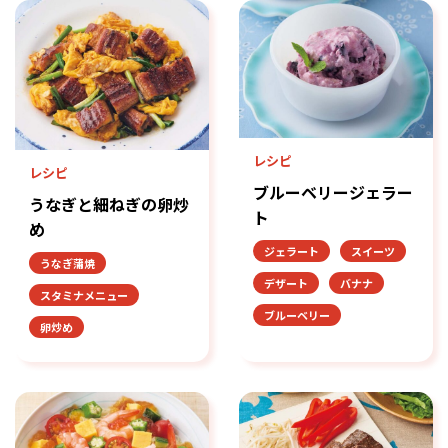
レシピ
レシピ
ブルーベリージェラー
うなぎと細ねぎの卵炒
ト
め
ジェラート
スイーツ
うなぎ蒲焼
デザート
バナナ
スタミナメニュー
ブルーベリー
卵炒め