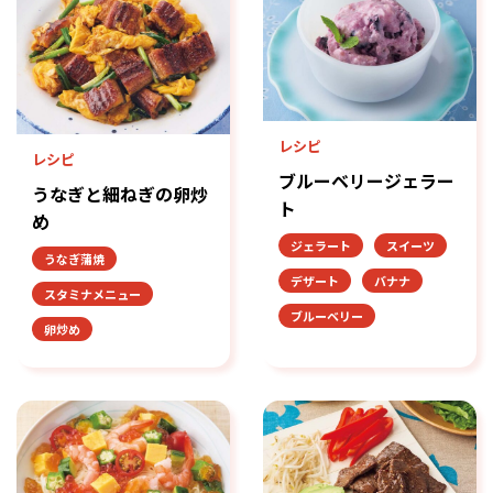
レシピ
レシピ
ブルーベリージェラー
うなぎと細ねぎの卵炒
ト
め
ジェラート
スイーツ
うなぎ蒲焼
デザート
バナナ
スタミナメニュー
ブルーベリー
卵炒め