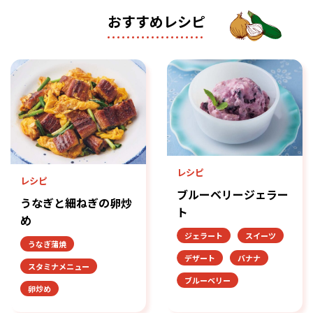
おすすめレシピ
レシピ
レシピ
ブルーベリージェラー
うなぎと細ねぎの卵炒
ト
め
ジェラート
スイーツ
うなぎ蒲焼
デザート
バナナ
スタミナメニュー
ブルーベリー
卵炒め