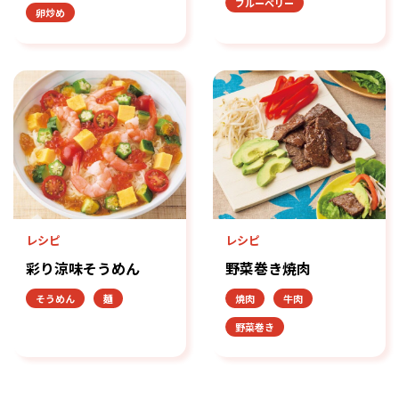
ブルーベリー
卵炒め
レシピ
レシピ
彩り涼味そうめん
野菜巻き焼肉
そうめん
麺
焼肉
牛肉
野菜巻き