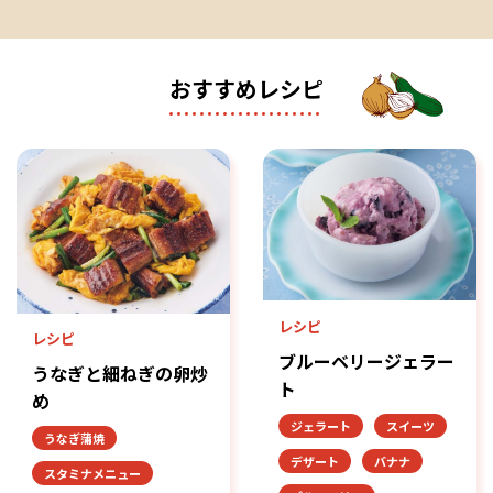
おすすめレシピ
レシピ
レシピ
ブルーベリージェラー
うなぎと細ねぎの卵炒
ト
め
ジェラート
スイーツ
うなぎ蒲焼
デザート
バナナ
スタミナメニュー