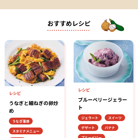
おすすめレシピ
レシピ
レシピ
ブルーベリージェラー
うなぎと細ねぎの卵炒
ト
め
ジェラート
スイーツ
うなぎ蒲焼
デザート
バナナ
スタミナメニュー
ブルーベリー