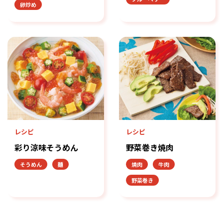
卵炒め
レシピ
レシピ
彩り涼味そうめん
野菜巻き焼肉
そうめん
麺
焼肉
牛肉
野菜巻き