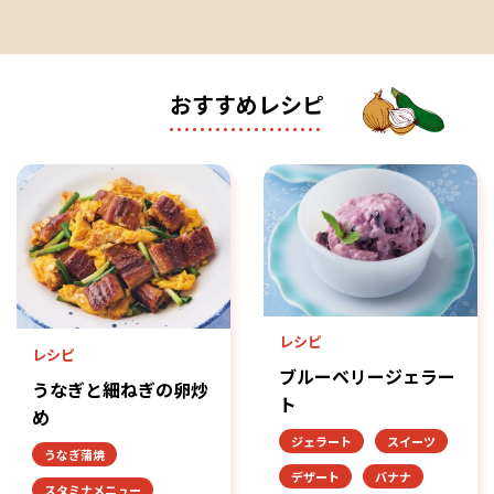
おすすめレシピ
レシピ
レシピ
ブルーベリージェラー
うなぎと細ねぎの卵炒
ト
め
ジェラート
スイーツ
うなぎ蒲焼
デザート
バナナ
スタミナメニュー