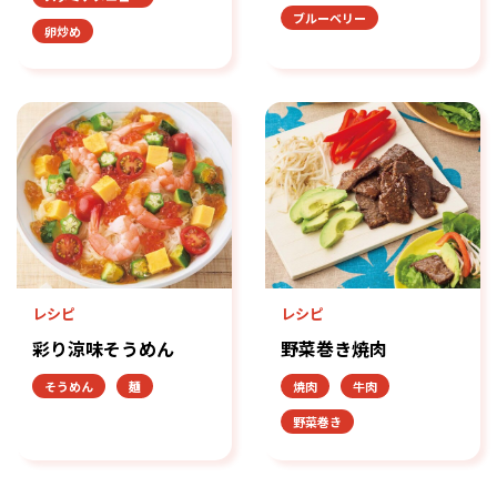
ブルーベリー
卵炒め
レシピ
レシピ
彩り涼味そうめん
野菜巻き焼肉
そうめん
麺
焼肉
牛肉
野菜巻き