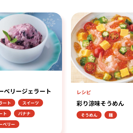
ピ
ーベリージェラート
レシピ
彩り涼味そうめん
ラート
スイーツ
ート
バナナ
そうめん
麺
ーベリー