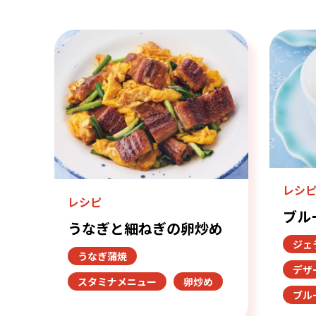
レシ
レシピ
ブル
うなぎと細ねぎの卵炒め
ジェ
うなぎ蒲焼
デザ
スタミナメニュー
卵炒め
ブル