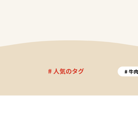
# 人気のタグ
牛