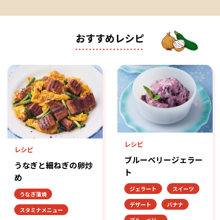
おすすめレシピ
レシピ
レシピ
ブルーベリージェラー
うなぎと細ねぎの卵炒
ト
め
ジェラート
スイーツ
うなぎ蒲焼
デザート
バナナ
スタミナメニュー
ブルーベリー