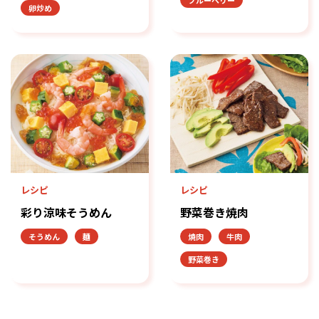
卵炒め
レシピ
レシピ
彩り涼味そうめん
野菜巻き焼肉
そうめん
麺
焼肉
牛肉
野菜巻き