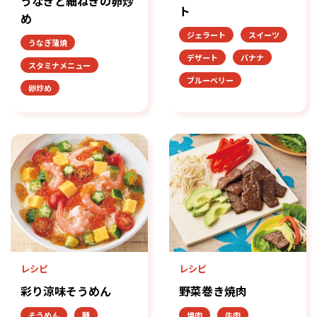
うなぎと細ねぎの卵炒
ト
め
ジェラート
スイーツ
うなぎ蒲焼
デザート
バナナ
スタミナメニュー
ブルーベリー
卵炒め
レシピ
レシピ
彩り涼味そうめん
野菜巻き焼肉
そうめん
麺
焼肉
牛肉