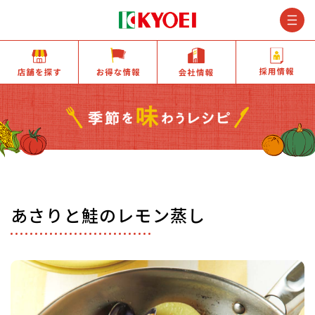
M
店舗を探す
お得な情報
会社情報
あさりと鮭のレモン蒸し