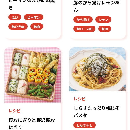
豚のから揚げレモンあ
き
ん
えび
ピーマン
から揚げ
レモン
鶏ひき肉
鶏肉
豚ロース肉
豚肉
レシピ
しらすたっぷり梅じそ
レシピ
パスタ
桜おにぎりと野沢菜お
しらす干し
にぎり