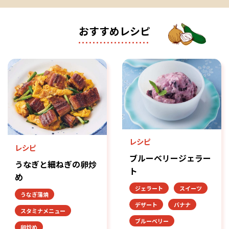
おすすめレシピ
レシピ
レシピ
ブルーベリージェラー
うなぎと細ねぎの卵炒
ト
め
ジェラート
スイーツ
うなぎ蒲焼
デザート
バナナ
スタミナメニュー
ブルーベリー
卵炒め