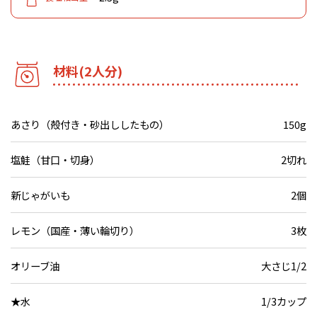
材料(2人分)
あさり（殻付き・砂出ししたもの）
150g
塩鮭（甘口・切身）
2切れ
新じゃがいも
2個
レモン（国産・薄い輪切り）
3枚
オリーブ油
大さじ1/2
★水
1/3カップ