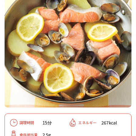
15分
267kcal
調理時間
エネルギー
2.5g
食塩相当量