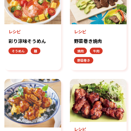
レシピ
レシピ
彩り涼味そうめん
野菜巻き焼肉
そうめん
麺
焼肉
牛肉
野菜巻き
レシピ