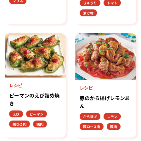
マリネ
きゅうり
トマト
漬け物
レシピ
レシピ
ピーマンのえび詰め焼
豚のから揚げレモンあ
き
ん
えび
ピーマン
から揚げ
レモン
鶏ひき肉
鶏肉
豚ロース肉
豚肉