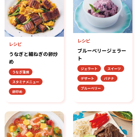
レシピ
レシピ
ブルーベリージェラー
うなぎと細ねぎの卵炒
ト
め
ジェラート
スイーツ
うなぎ蒲焼
デザート
バナナ
スタミナメニュー
ブルーベリー
卵炒め