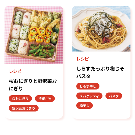
レシピ
しらすたっぷり梅じそ
レシピ
パスタ
桜おにぎりと野沢菜お
しらす干し
にぎり
スパゲッティ
パスタ
桜おにぎり
行楽弁当
梅干し
野沢菜おにぎり