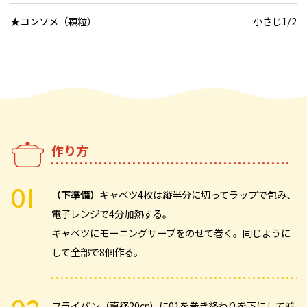
★コンソメ（顆粒）
小さじ1/2
作り方
（下準備）
キャベツ4枚は縦半分に切ってラップで包み、
電子レンジで4分加熱する。
キャベツにモーニングサーブをのせて巻く。同じように
して全部で8個作る。
フライパン（直径20㎝）に01を巻き終わりを下にして並