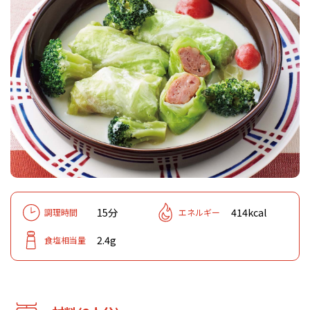
15分
414kcal
調理時間
エネルギー
2.4g
食塩相当量