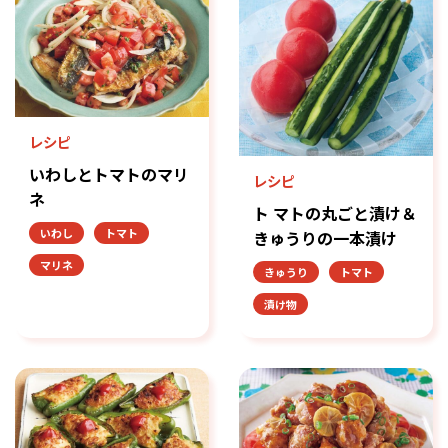
レシピ
いわしとトマトのマリ
レシピ
ネ
ト マトの丸ごと漬け＆
いわし
トマト
きゅうりの一本漬け
マリネ
きゅうり
トマト
漬け物