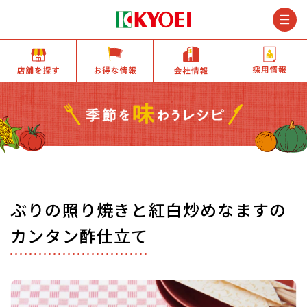
M
店舗を探す
お得な情報
会社情報
ぶりの照り焼きと紅白炒めなますの
カンタン酢仕立て