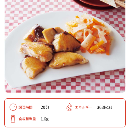
20分
363kcal
調理時間
エネルギー
1.6g
食塩相当量