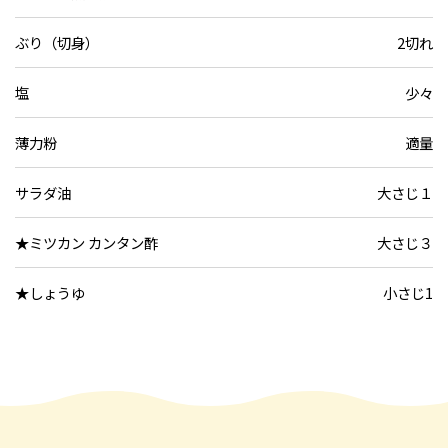
ぶり（切身）
2切れ
塩
少々
薄力粉
適量
サラダ油
大さじ１
★ミツカン カンタン酢
大さじ３
★しょうゆ
小さじ1