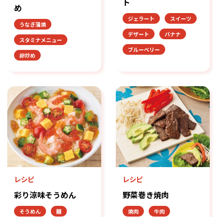
ト
め
ジェラート
スイーツ
うなぎ蒲焼
デザート
バナナ
スタミナメニュー
ブルーベリー
卵炒め
レシピ
レシピ
彩り涼味そうめん
野菜巻き焼肉
そうめん
麺
焼肉
牛肉