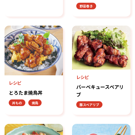
野菜巻き
レシピ
レシピ
バーベキュースペアリ
とろたま焼鳥丼
ブ
丼もの
焼鳥
豚スペアリブ