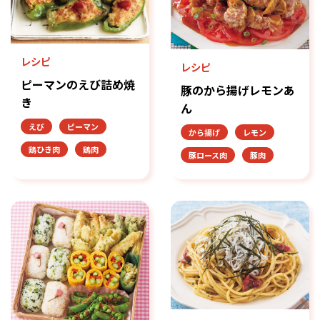
レシピ
レシピ
ピーマンのえび詰め焼
豚のから揚げレモンあ
き
ん
えび
ピーマン
から揚げ
レモン
鶏ひき肉
鶏肉
豚ロース肉
豚肉