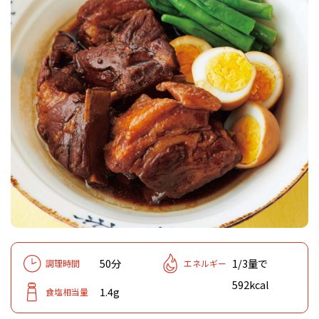
50分
1/3量で
調理時間
エネルギー
592kcal
1.4g
食塩相当量