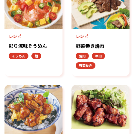
レシピ
レシピ
彩り涼味そうめん
野菜巻き焼肉
そうめん
麺
焼肉
牛肉
野菜巻き