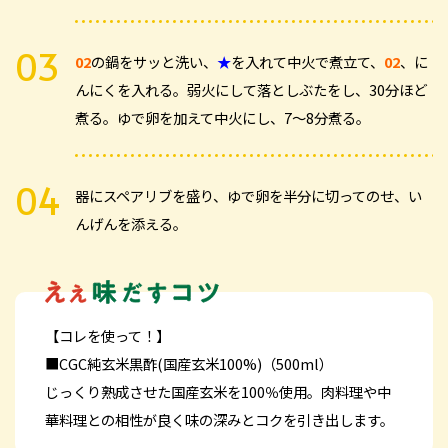
02
の鍋をサッと洗い、
★
を入れて中火で煮立て、
02
、に
んにくを入れる。弱火にして落としぶたをし、30分ほど
煮る。ゆで卵を加えて中火にし、7～8分煮る。
器にスペアリブを盛り、ゆで卵を半分に切ってのせ、い
んげんを添える。
【コレを使って！】
■CGC純玄米黒酢(国産玄米100%)（500ml）
じっくり熟成させた国産玄米を100％使用。肉料理や中
華料理との相性が良く味の深みとコクを引き出します。