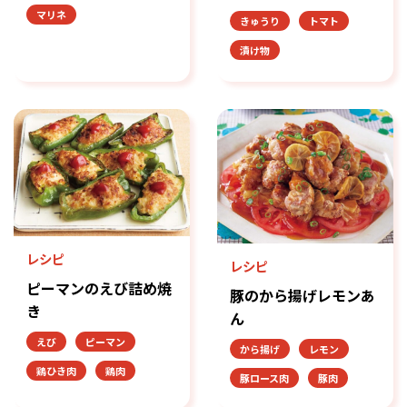
マリネ
きゅうり
トマト
漬け物
レシピ
レシピ
ピーマンのえび詰め焼
豚のから揚げレモンあ
き
ん
えび
ピーマン
から揚げ
レモン
鶏ひき肉
鶏肉
豚ロース肉
豚肉