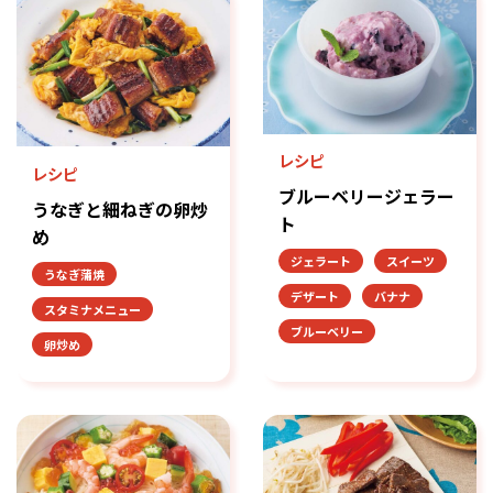
レシピ
レシピ
ブルーベリージェラー
うなぎと細ねぎの卵炒
ト
め
ジェラート
スイーツ
うなぎ蒲焼
デザート
バナナ
スタミナメニュー
ブルーベリー
卵炒め