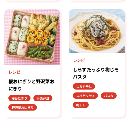
レシピ
しらすたっぷり梅じそ
レシピ
パスタ
桜おにぎりと野沢菜お
しらす干し
にぎり
スパゲッティ
パスタ
桜おにぎり
行楽弁当
梅干し
野沢菜おにぎり