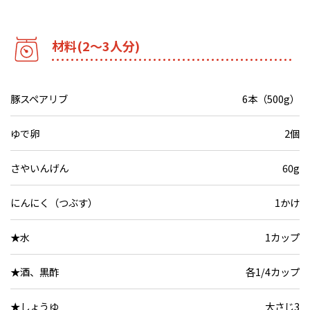
材料(2～3人分)
豚スペアリブ
6本（500g）
ゆで卵
2個
さやいんげん
60g
にんにく（つぶす）
1かけ
★水
1カップ
★酒、黒酢
各1/4カップ
★しょうゆ
大さじ3