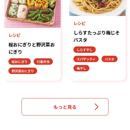
レシピ
しらすたっぷり梅じそ
レシピ
パスタ
桜おにぎりと野沢菜お
しらす干し
にぎり
スパゲッティ
パスタ
桜おにぎり
行楽弁当
梅干し
野沢菜おにぎり
もっと見る