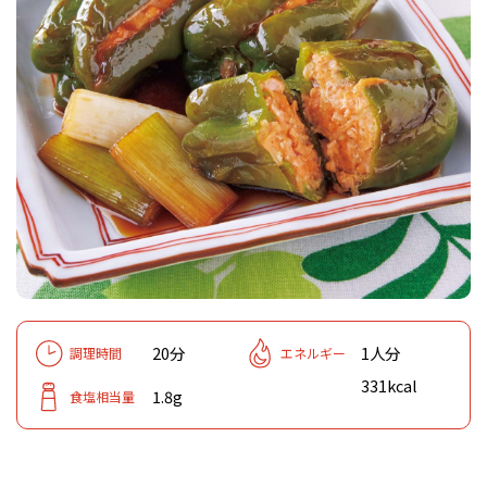
20分
1人分
調理時間
エネルギー
331kcal
1.8g
食塩相当量