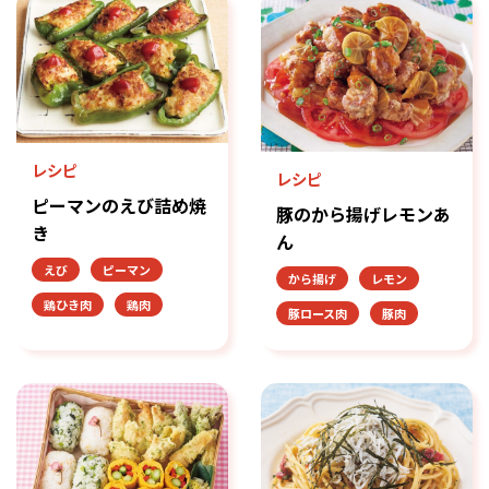
レシピ
レシピ
ピーマンのえび詰め焼
豚のから揚げレモンあ
き
ん
えび
ピーマン
から揚げ
レモン
鶏ひき肉
鶏肉
豚ロース肉
豚肉