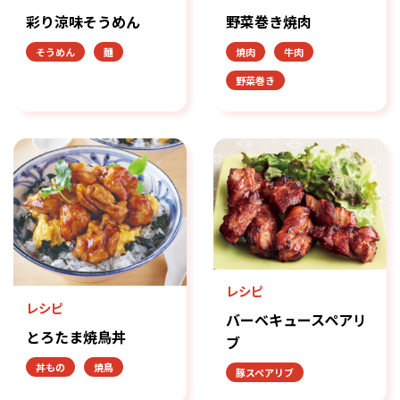
彩り涼味そうめん
野菜巻き焼肉
そうめん
麺
焼肉
牛肉
野菜巻き
レシピ
レシピ
バーベキュースペアリ
とろたま焼鳥丼
ブ
丼もの
焼鳥
豚スペアリブ