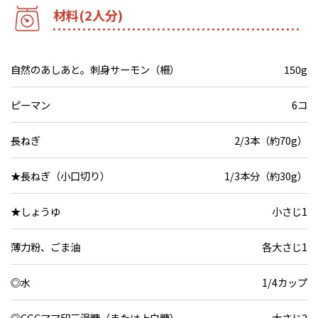
材料(2人分)
自然のあしあと。刺身サーモン（柵）
150g
ピーマン
6コ
長ねぎ
2/3本（約70g）
★長ねぎ（小口切り）
1/3本分（約30g）
★しょうゆ
小さじ1
薄力粉、ごま油
各大さじ1
◎水
1/4カップ
◎CGCママ印三温糖（または上白糖）
大さじ2