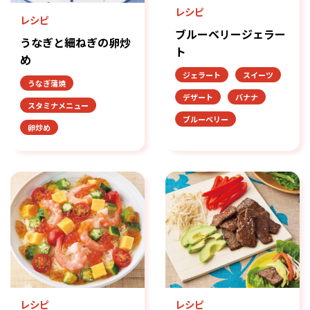
レシピ
レシピ
ブルーベリージェラー
うなぎと細ねぎの卵炒
ト
め
ジェラート
スイーツ
うなぎ蒲焼
デザート
バナナ
スタミナメニュー
ブルーベリー
卵炒め
レシピ
レシピ