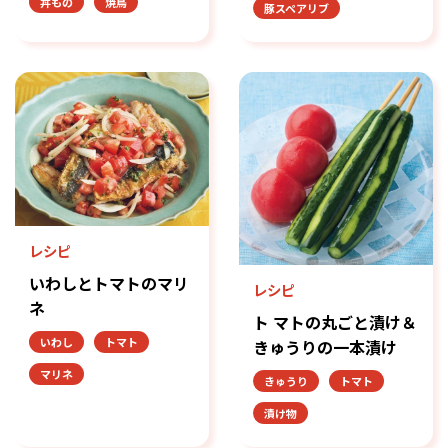
丼もの
焼鳥
豚スペアリブ
レシピ
いわしとトマトのマリ
レシピ
ネ
ト マトの丸ごと漬け＆
いわし
トマト
きゅうりの一本漬け
マリネ
きゅうり
トマト
漬け物