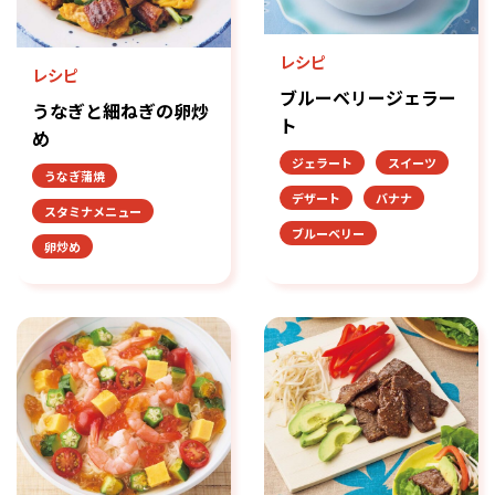
レシピ
レシピ
ブルーベリージェラー
うなぎと細ねぎの卵炒
ト
め
ジェラート
スイーツ
うなぎ蒲焼
デザート
バナナ
スタミナメニュー
ブルーベリー
卵炒め