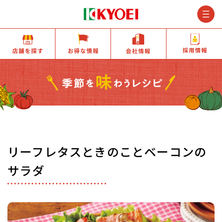
M
店舗を探す
お得な情報
会社情報
リーフレタスときのことベーコンの
サラダ