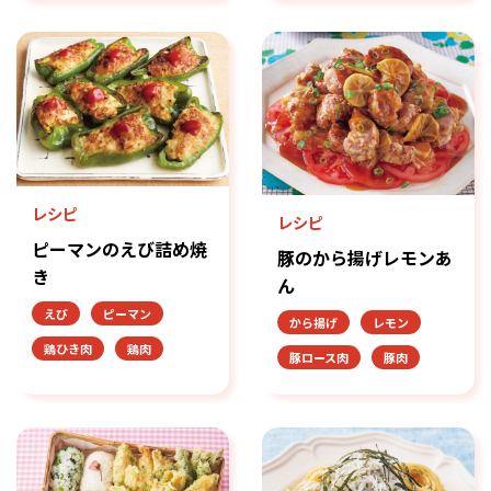
レシピ
レシピ
ピーマンのえび詰め焼
豚のから揚げレモンあ
き
ん
えび
ピーマン
から揚げ
レモン
鶏ひき肉
鶏肉
豚ロース肉
豚肉