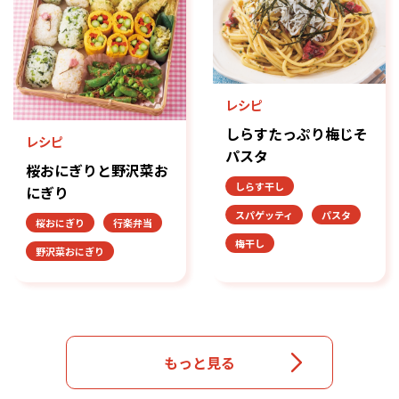
レシピ
しらすたっぷり梅じそ
レシピ
パスタ
桜おにぎりと野沢菜お
しらす干し
にぎり
スパゲッティ
パスタ
桜おにぎり
行楽弁当
梅干し
野沢菜おにぎり
もっと見る