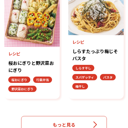
レシピ
しらすたっぷり梅じそ
レシピ
パスタ
桜おにぎりと野沢菜お
しらす干し
にぎり
スパゲッティ
パスタ
桜おにぎり
行楽弁当
梅干し
野沢菜おにぎり
もっと見る