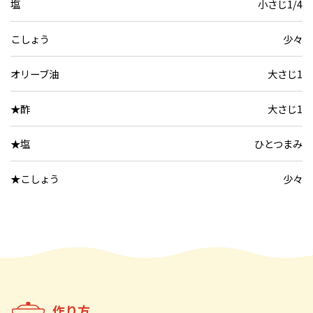
塩
小さじ1/4
こしょう
少々
オリーブ油
大さじ1
★酢
大さじ1
★塩
ひとつまみ
★こしょう
少々
作り方