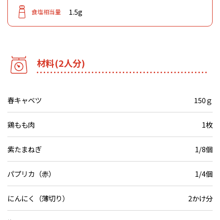
1.5g
食塩相当量
材料(2人分)
春キャベツ
150ｇ
鶏もも肉
1枚
紫たまねぎ
1/8個
パプリカ（赤）
1/4個
にんにく（薄切り）
2かけ分