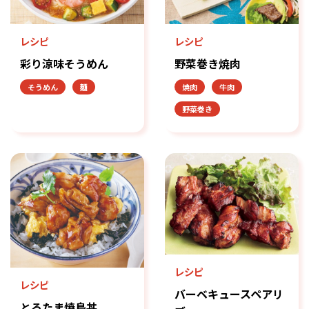
レシピ
レシピ
彩り涼味そうめん
野菜巻き焼肉
そうめん
麺
焼肉
牛肉
野菜巻き
レシピ
レシピ
バーベキュースペアリ
とろたま焼鳥丼