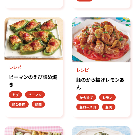
レシピ
レシピ
ピーマンのえび詰め焼
豚のから揚げレモンあ
き
ん
えび
ピーマン
から揚げ
レモン
鶏ひき肉
鶏肉
豚ロース肉
豚肉