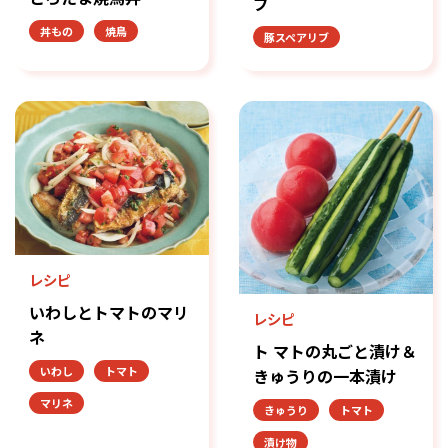
ブ
丼もの
焼鳥
豚スペアリブ
レシピ
いわしとトマトのマリ
レシピ
ネ
ト マトの丸ごと漬け＆
いわし
トマト
きゅうりの一本漬け
マリネ
きゅうり
トマト
漬け物