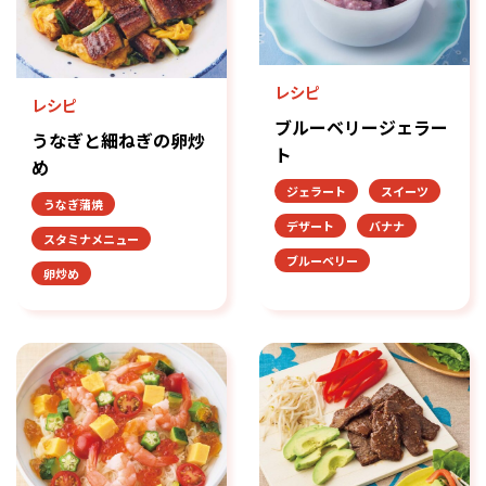
レシピ
レシピ
ブルーベリージェラー
うなぎと細ねぎの卵炒
ト
め
ジェラート
スイーツ
うなぎ蒲焼
デザート
バナナ
スタミナメニュー
ブルーベリー
卵炒め