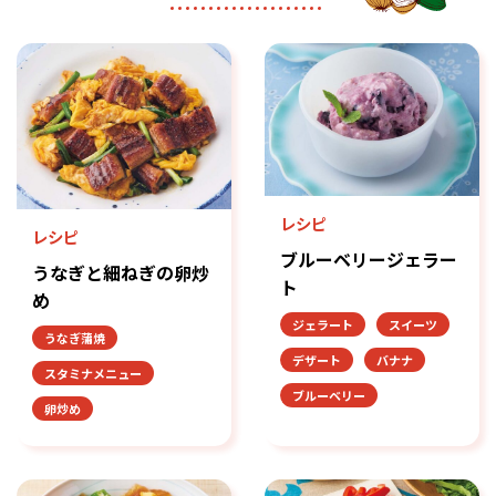
レシピ
レシピ
ブルーベリージェラー
うなぎと細ねぎの卵炒
ト
め
ジェラート
スイーツ
うなぎ蒲焼
デザート
バナナ
スタミナメニュー
ブルーベリー
卵炒め