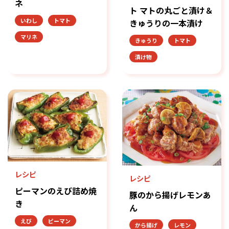
ネ
ト マトの丸ごと漬け＆
いわし
トマト
きゅうりの一本漬け
マリネ
きゅうり
トマト
漬け物
レシピ
レシピ
ピーマンのえび詰め焼
豚のから揚げレモンあ
き
ん
えび
ピーマン
から揚げ
レモン