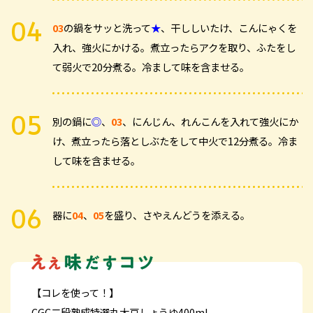
03
の鍋をサッと洗って
★
、干ししいたけ、こんにゃくを
入れ、強火にかける。煮立ったらアクを取り、ふたをし
て弱火で20分煮る。冷まして味を含ませる。
別の鍋に
◎
、
03
、にんじん、れんこんを入れて強火にか
け、煮立ったら落としぶたをして中火で12分煮る。冷ま
して味を含ませる。
器に
04
、
05
を盛り、さやえんどうを添える。
【コレを使って！】
CGC二段熟成特選丸大豆しょうゆ400ml