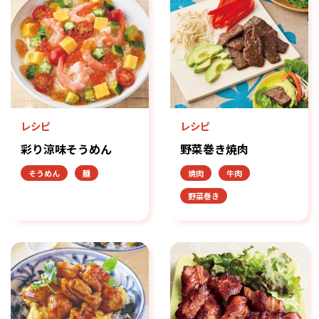
レシピ
レシピ
彩り涼味そうめん
野菜巻き焼肉
そうめん
麺
焼肉
牛肉
野菜巻き