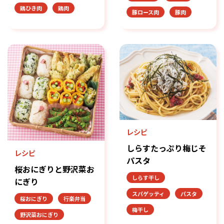
鶏ひき肉
鶏肉
豚ロース肉
豚肉
レシピ
しらすたっぷり梅じそ
レシピ
パスタ
桜おにぎりと野沢菜お
しらす干し
にぎり
スパゲッティ
パスタ
桜おにぎり
行楽弁当
梅干し
野沢菜おにぎり