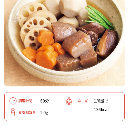
60分
1/6量で
調理時間
エネルギー
136kcal
2.0g
食塩相当量