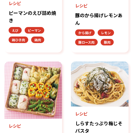
レシピ
レシピ
ピーマンのえび詰め焼
豚のから揚げレモンあ
き
ん
えび
ピーマン
から揚げ
レモン
鶏ひき肉
鶏肉
豚ロース肉
豚肉
レシピ
しらすたっぷり梅じそ
レシピ
パスタ