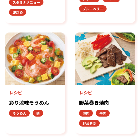
スタミナメニュー
ブルーベリー
卵炒め
レシピ
レシピ
彩り涼味そうめん
野菜巻き焼肉
そうめん
麺
焼肉
牛肉
野菜巻き