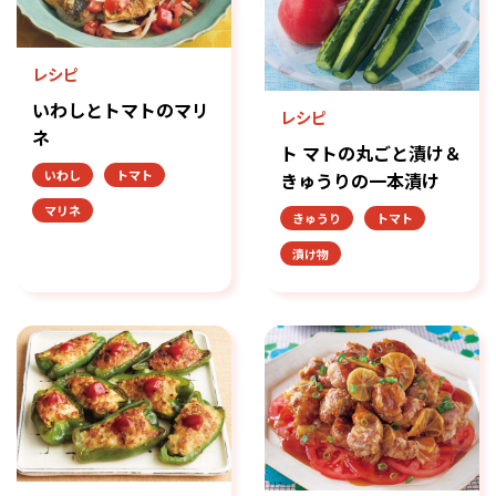
レシピ
いわしとトマトのマリ
レシピ
ネ
ト マトの丸ごと漬け＆
いわし
トマト
きゅうりの一本漬け
マリネ
きゅうり
トマト
漬け物