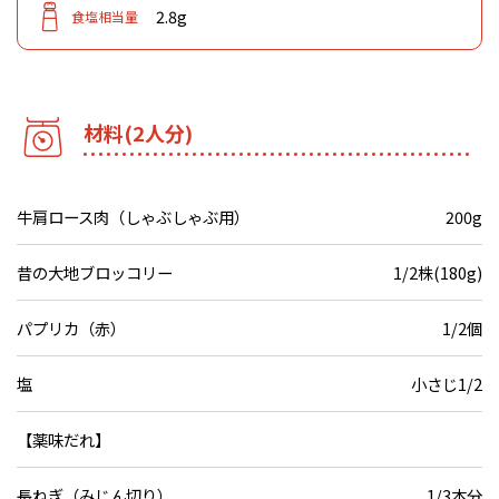
2.8g
食塩相当量
材料(2人分)
牛肩ロース肉（しゃぶしゃぶ用）
200g
昔の大地ブロッコリー
1/2株(180g)
パプリカ（赤）
1/2個
塩
小さじ1/2
【薬味だれ】
長ねぎ（みじん切り）
1/3本分