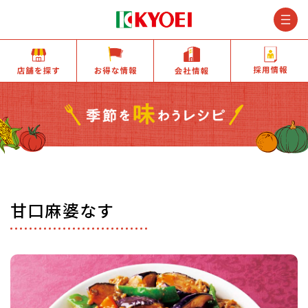
M
店舗を探す
お得な情報
会社情報
甘口麻婆なす