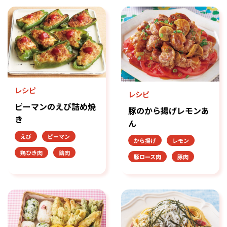
レシピ
レシピ
ピーマンのえび詰め焼
豚のから揚げレモンあ
き
ん
えび
ピーマン
から揚げ
レモン
鶏ひき肉
鶏肉
豚ロース肉
豚肉