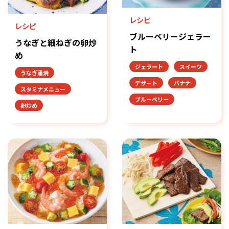
レシピ
レシピ
ブルーベリージェラー
うなぎと細ねぎの卵炒
ト
め
ジェラート
スイーツ
うなぎ蒲焼
デザート
バナナ
スタミナメニュー
ブルーベリー
卵炒め