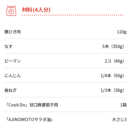
材料(4人分)
豚ひき肉
120g
なす
5本（350g）
ピーマン
2コ（40g）
にんじん
1/4本（50g）
長ねぎ
1/3本（30g）
「Cook Do」甘口麻婆茄子用
1箱
「AJINOMOTOサラダ油」
大さじ3