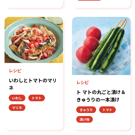
レシピ
いわしとトマトのマリ
レシピ
ネ
ト マトの丸ごと漬け＆
いわし
トマト
きゅうりの一本漬け
マリネ
きゅうり
トマト
漬け物