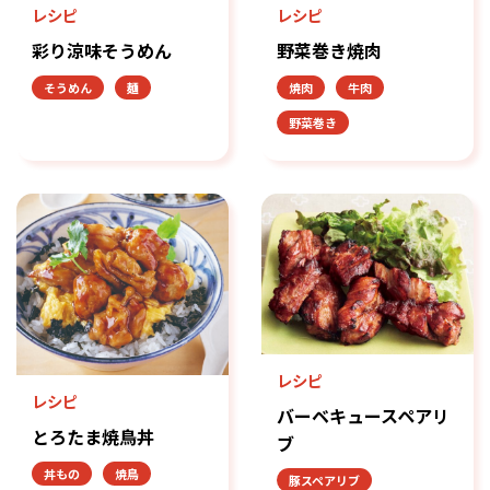
レシピ
レシピ
彩り涼味そうめん
野菜巻き焼肉
そうめん
麺
焼肉
牛肉
野菜巻き
レシピ
レシピ
バーベキュースペアリ
とろたま焼鳥丼
ブ
丼もの
焼鳥
豚スペアリブ