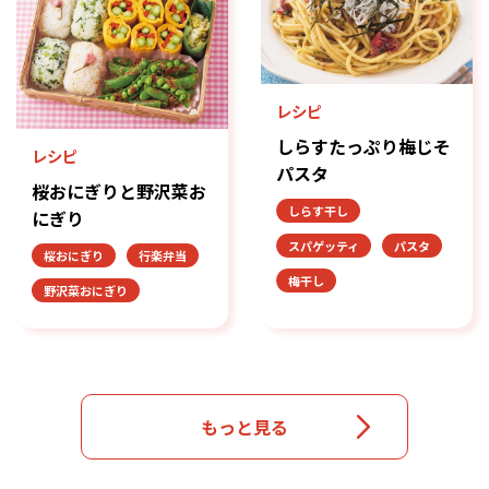
レシピ
しらすたっぷり梅じそ
レシピ
パスタ
桜おにぎりと野沢菜お
しらす干し
にぎり
スパゲッティ
パスタ
桜おにぎり
行楽弁当
梅干し
野沢菜おにぎり
もっと見る