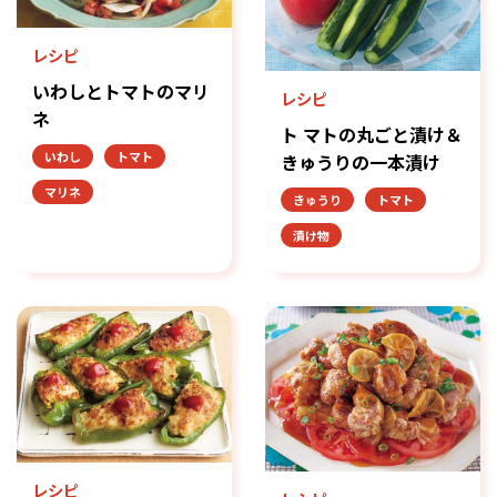
レシピ
いわしとトマトのマリ
レシピ
ネ
ト マトの丸ごと漬け＆
いわし
トマト
きゅうりの一本漬け
マリネ
きゅうり
トマト
漬け物
レシピ