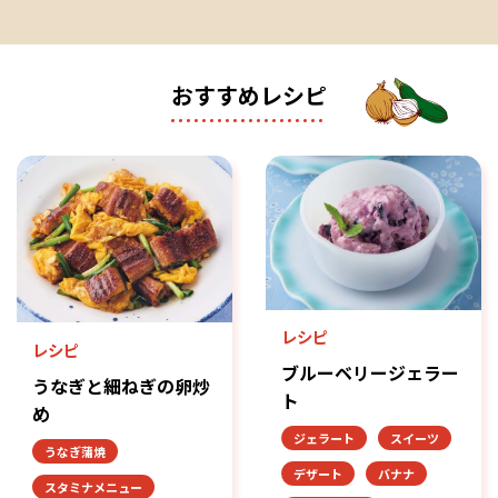
おすすめレシピ
レシピ
レシピ
ブルーベリージェラー
うなぎと細ねぎの卵炒
ト
め
ジェラート
スイーツ
うなぎ蒲焼
デザート
バナナ
スタミナメニュー