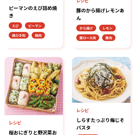
レシピ
ピーマンのえび詰め焼
豚のから揚げレモンあ
き
ん
えび
ピーマン
から揚げ
レモン
鶏ひき肉
鶏肉
豚ロース肉
豚肉
レシピ
しらすたっぷり梅じそ
レシピ
パスタ
桜おにぎりと野沢菜お