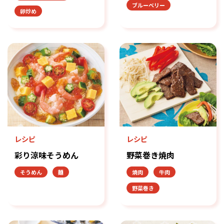
ブルーベリー
卵炒め
レシピ
レシピ
彩り涼味そうめん
野菜巻き焼肉
そうめん
麺
焼肉
牛肉
野菜巻き