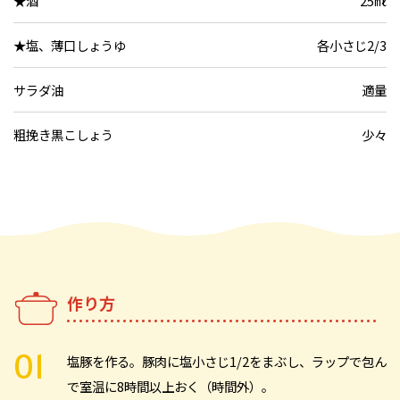
★酒
25㎖
★塩、薄口しょうゆ
各小さじ2/3
サラダ油
適量
粗挽き黒こしょう
少々
作り方
塩豚を作る。豚肉に塩小さじ1/2をまぶし、ラップで包ん
で室温に8時間以上おく（時間外）。