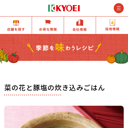
M
店舗を探す
お得な情報
会社情報
菜の花と豚塩の炊き込みごはん