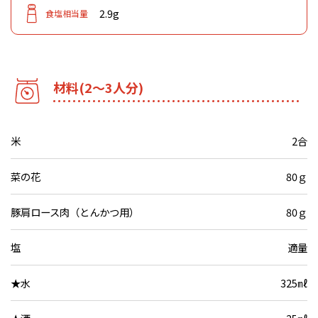
2.9g
食塩相当量
材料(2～3人分)
米
2合
菜の花
80ｇ
豚肩ロース肉（とんかつ用）
80ｇ
塩
適量
★水
325㎖