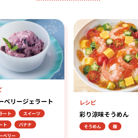
ピ
ーベリージェラート
レシピ
彩り涼味そうめん
ラート
スイーツ
ート
バナナ
そうめん
麺
ーベリー