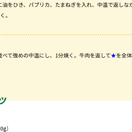
に油をひき、パプリカ、たまねぎを入れ、中温で返しな
焼く。
並べて強めの中温にし、1分焼く。牛肉を返して
★
を全体
。
0g）