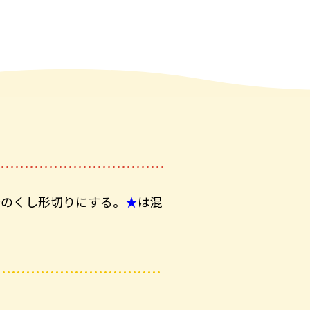
分のくし形切りにする。
★
は混