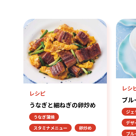
レシ
レシピ
ブル
うなぎと細ねぎの卵炒め
ジェ
うなぎ蒲焼
デザ
スタミナメニュー
卵炒め
ブル