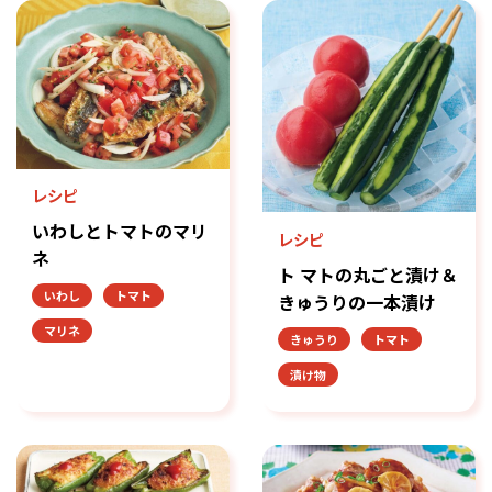
レシピ
いわしとトマトのマリ
レシピ
ネ
ト マトの丸ごと漬け＆
いわし
トマト
きゅうりの一本漬け
マリネ
きゅうり
トマト
漬け物