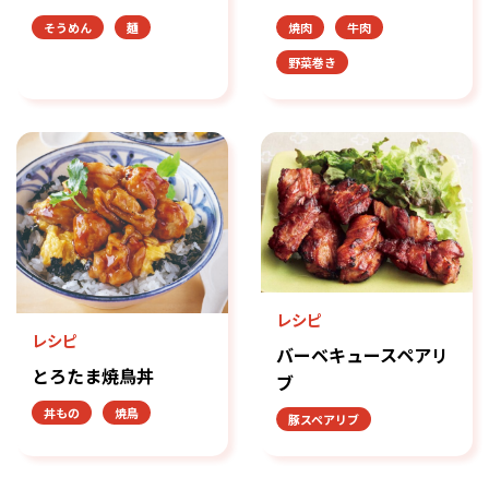
そうめん
麺
焼肉
牛肉
野菜巻き
レシピ
レシピ
バーベキュースペアリ
とろたま焼鳥丼
ブ
丼もの
焼鳥
豚スペアリブ