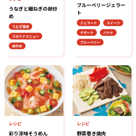
ブルーベリージェラー
うなぎと細ねぎの卵炒
ト
め
ジェラート
スイーツ
うなぎ蒲焼
デザート
バナナ
スタミナメニュー
ブルーベリー
卵炒め
レシピ
レシピ
彩り涼味そうめん
野菜巻き焼肉