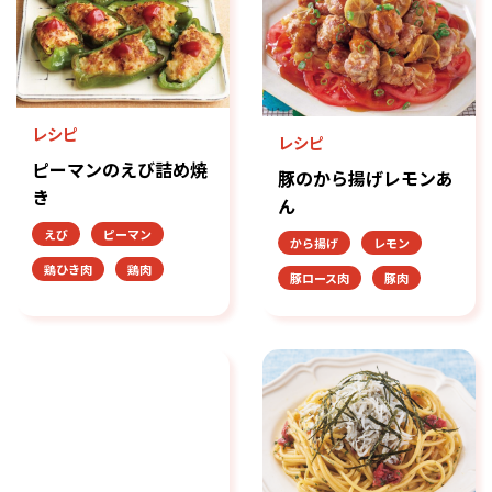
レシピ
レシピ
ピーマンのえび詰め焼
豚のから揚げレモンあ
き
ん
えび
ピーマン
から揚げ
レモン
鶏ひき肉
鶏肉
豚ロース肉
豚肉