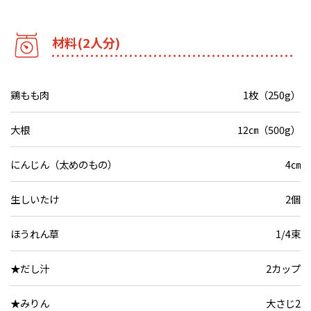
材料(2人分)
鶏もも肉
1枚（250g）
大根
12㎝（500g）
にんじん（太めのもの）
4㎝
生しいたけ
2個
ほうれん草
1/4束
★だし汁
2カップ
★みりん
大さじ2