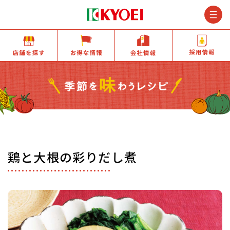
M
店舗を探す
お得な情報
会社情報
鶏と大根の彩りだし煮