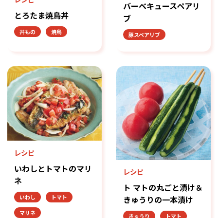
バーベキュースペアリ
とろたま焼鳥丼
ブ
丼もの
焼鳥
豚スペアリブ
レシピ
いわしとトマトのマリ
レシピ
ネ
ト マトの丸ごと漬け＆
いわし
トマト
きゅうりの一本漬け
マリネ
きゅうり
トマト