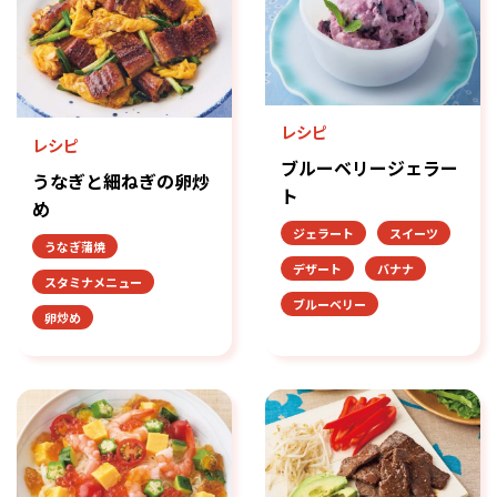
レシピ
レシピ
ブルーベリージェラー
うなぎと細ねぎの卵炒
ト
め
ジェラート
スイーツ
うなぎ蒲焼
デザート
バナナ
スタミナメニュー
ブルーベリー
卵炒め