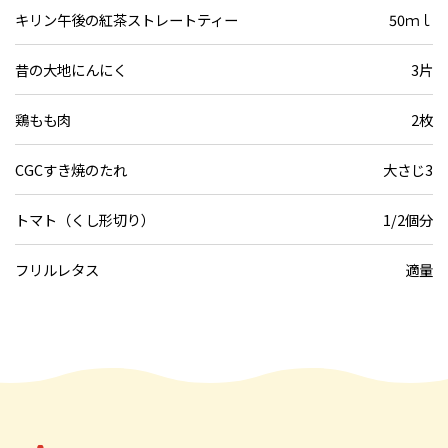
キリン午後の紅茶ストレートティー
50ｍｌ
昔の大地にんにく
3片
鶏もも肉
2枚
CGCすき焼のたれ
大さじ3
トマト（くし形切り）
1/2個分
フリルレタス
適量