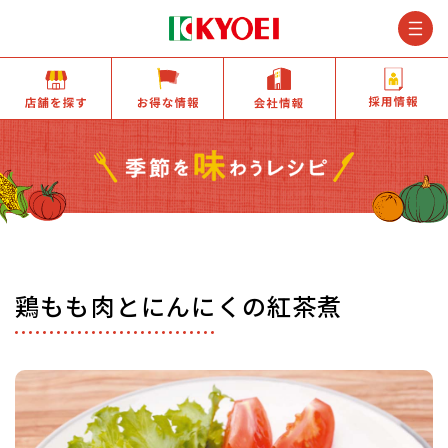
M
店舗を探す
お得な情報
会社情報
鶏もも肉とにんにくの紅茶煮