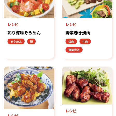
レシピ
レシピ
彩り涼味そうめん
野菜巻き焼肉
そうめん
麺
焼肉
牛肉
野菜巻き
レシピ
レシピ