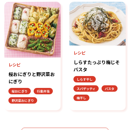
レシピ
しらすたっぷり梅じそ
レシピ
パスタ
桜おにぎりと野沢菜お
しらす干し
にぎり
スパゲッティ
パスタ
桜おにぎり
行楽弁当
梅干し
野沢菜おにぎり