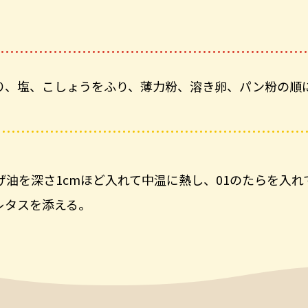
り、塩、こしょうをふり、薄力粉、溶き卵、パン粉の順
油を深さ1cmほど入れて中温に熱し、01のたらを入れ
レタスを添える。