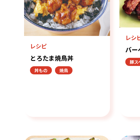
レシ
レシピ
バー
とろたま焼鳥丼
豚ス
丼もの
焼鳥