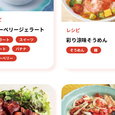
ピ
ーベリージェラート
レシピ
彩り涼味そうめん
ラート
スイーツ
ート
バナナ
そうめん
麺
ーベリー