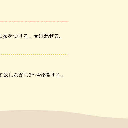
に衣をつける。★は混ぜる。
て返しながら3～4分揚げる。