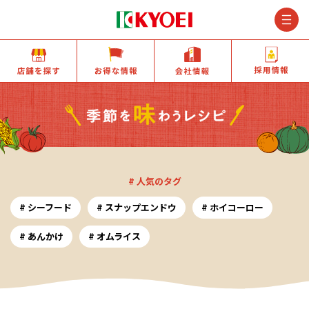
M
店舗を探す
お得な情報
会社情報
# 人気のタグ
シーフード
スナップエンドウ
ホイコーロー
あんかけ
オムライス