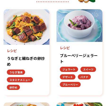
レシピ
レシピ
ブルーベリージェラー
うなぎと細ねぎの卵炒
ト
め
ジェラート
スイーツ
うなぎ蒲焼
デザート
バナナ
スタミナメニュー
ブルーベリー
卵炒め