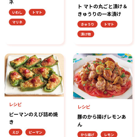
ネ
ト マトの丸ごと漬け＆
いわし
トマト
きゅうりの一本漬け
マリネ
きゅうり
トマト
漬け物
レシピ
レシピ
ピーマンのえび詰め焼
豚のから揚げレモンあ
き
ん
えび
ピーマン
から揚げ
レモン