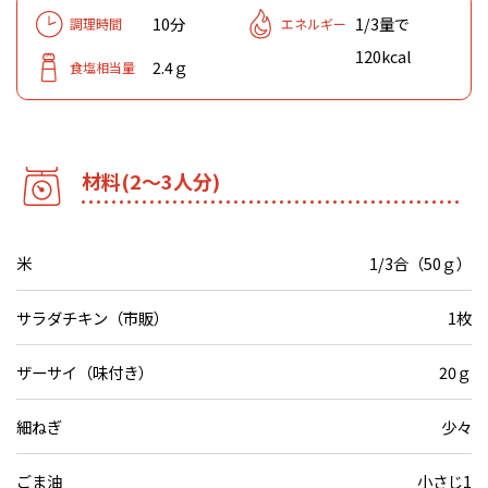
10分
1/3量で
調理時間
エネルギー
120kcal
2.4ｇ
食塩相当量
材料(2～3人分)
米
1/3合（50ｇ）
サラダチキン（市販）
1枚
ザーサイ（味付き）
20ｇ
細ねぎ
少々
ごま油
小さじ1