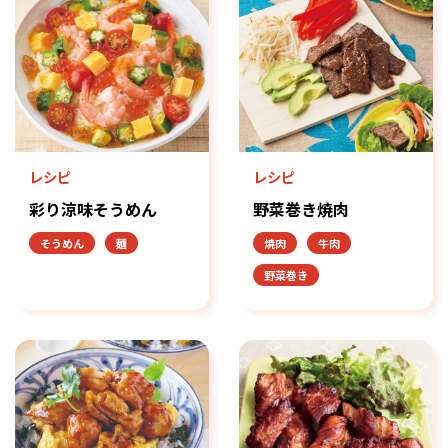
レシピ
レシピ
彩り涼味そうめん
野菜巻き焼肉
そうめん
麺
焼肉
牛肉
野菜巻き