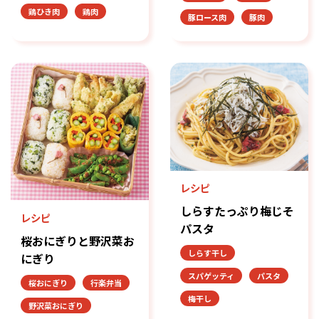
鶏ひき肉
鶏肉
豚ロース肉
豚肉
レシピ
しらすたっぷり梅じそ
レシピ
パスタ
桜おにぎりと野沢菜お
しらす干し
にぎり
スパゲッティ
パスタ
桜おにぎり
行楽弁当
梅干し
野沢菜おにぎり