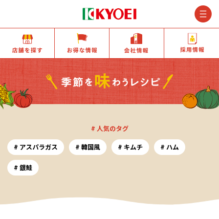
M
店舗を探す
お得な情報
会社情報
# 人気のタグ
アスパラガス
韓国風
キムチ
ハム
銀鮭