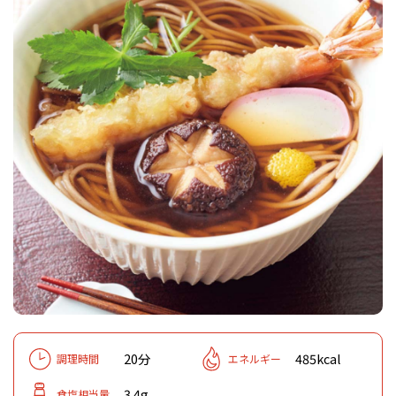
20分
485kcal
調理時間
エネルギー
3.4g
食塩相当量