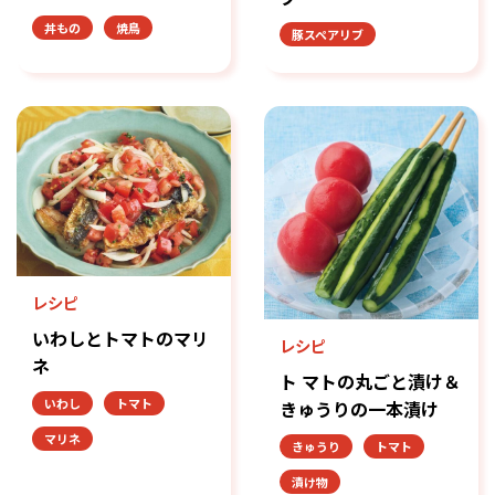
丼もの
焼鳥
豚スペアリブ
レシピ
いわしとトマトのマリ
レシピ
ネ
ト マトの丸ごと漬け＆
いわし
トマト
きゅうりの一本漬け
マリネ
きゅうり
トマト
漬け物