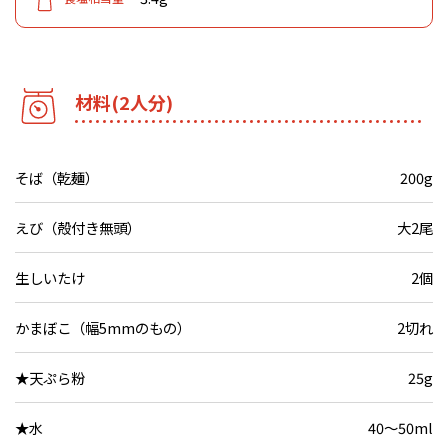
材料(2人分)
そば（乾麺）
200g
えび（殻付き無頭）
大2尾
生しいたけ
2個
かまぼこ（幅5mmのもの）
2切れ
★天ぷら粉
25g
★水
40～50ml