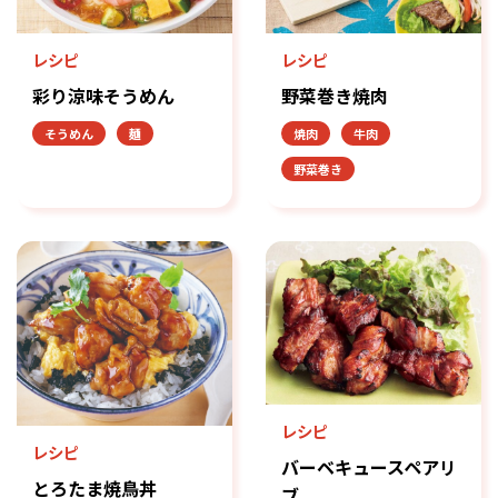
レシピ
レシピ
彩り涼味そうめん
野菜巻き焼肉
そうめん
麺
焼肉
牛肉
野菜巻き
レシピ
レシピ
バーベキュースペアリ
とろたま焼鳥丼
ブ