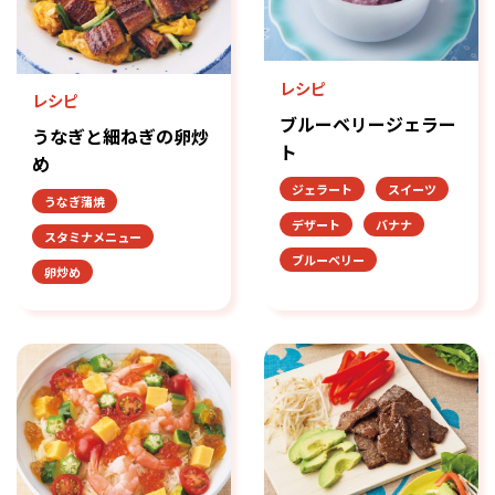
レシピ
レシピ
ブルーベリージェラー
うなぎと細ねぎの卵炒
ト
め
ジェラート
スイーツ
うなぎ蒲焼
デザート
バナナ
スタミナメニュー
ブルーベリー
卵炒め