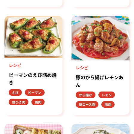
レシピ
レシピ
ピーマンのえび詰め焼
豚のから揚げレモンあ
き
ん
えび
ピーマン
から揚げ
レモン
鶏ひき肉
鶏肉
豚ロース肉
豚肉