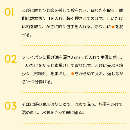
えびは尾とひと節を残して殻をむき、背わたを取る。腹
側に数本切り目を入れ、軽く押さえてのばす。しいたけ
は軸を取り、かさに飾り包丁を入れる。ボウルに
★
を混
ぜる。
フライパンに揚げ油を深さ2 cmほど入れて中温に熱し、
しいたけをサッと素揚げして取り出す。えびに天ぷら粉
少々（材料外）をまぶし、
★
をからめて入れ、返しなが
ら1～2分揚げる。
そばは袋の表示通りにゆで、流水で洗う。熱湯をかけて
温め直し、水気をきって器に盛る。