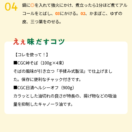
鍋に
◎
を入れて強火にかけ、煮立ったら1分ほど煮てアル
コールをとばし、
03
にかける。
02
、かまぼこ、ゆずの
皮、三つ葉をのせる。
【コレを使って！】
■CGC峠そば（100g×4束）
そばの風味が引き立つ「手揉み式製法」で仕上げまし
た。保存に便利なチャック付きです。
■CGC日清ヘルシーオフ（900g）
カラッとした油切れの良さが特長の、揚げ物などの吸油
量を抑制したキャノーラ油です。