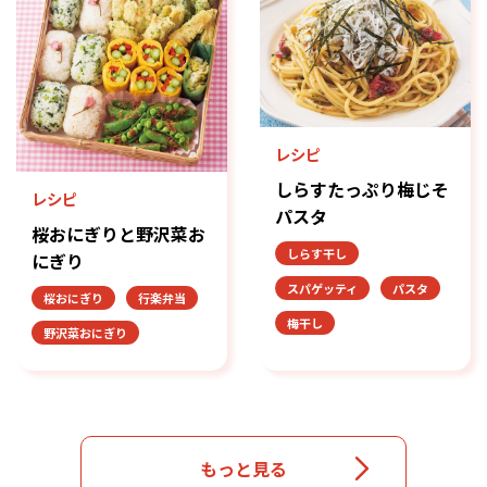
レシピ
しらすたっぷり梅じそ
レシピ
パスタ
桜おにぎりと野沢菜お
しらす干し
にぎり
スパゲッティ
パスタ
桜おにぎり
行楽弁当
梅干し
野沢菜おにぎり
もっと見る