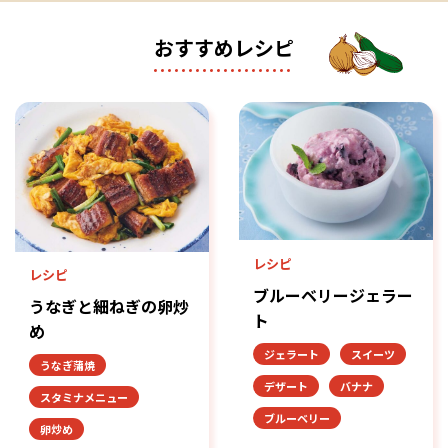
おすすめレシピ
レシピ
レシピ
ブルーベリージェラー
うなぎと細ねぎの卵炒
ト
め
ジェラート
スイーツ
うなぎ蒲焼
デザート
バナナ
スタミナメニュー
ブルーベリー
卵炒め