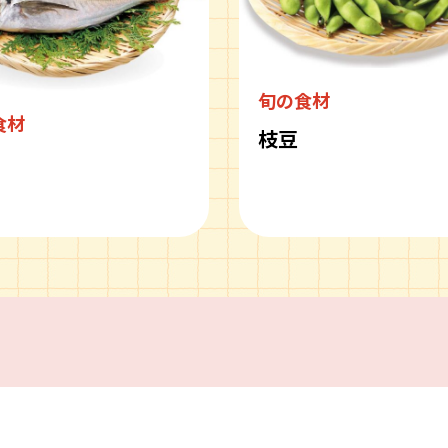
旬の食材
食材
枝豆
ピ